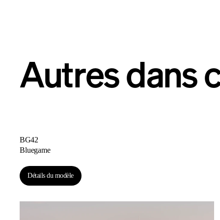
Autres dans c
BG42
Bluegame
Détails du modèle