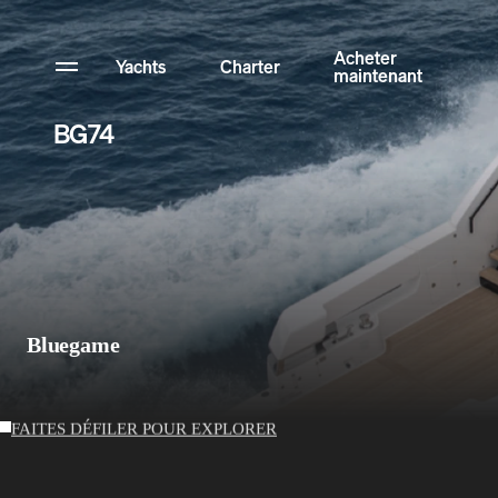
Acheter
Yachts
Charter
maintenant
BG74
Actualités
Configurateur
Collection de yachts NFT
Contact
Bluegame
Acheter maintenant
FAITES DÉFILER POUR EXPLORER