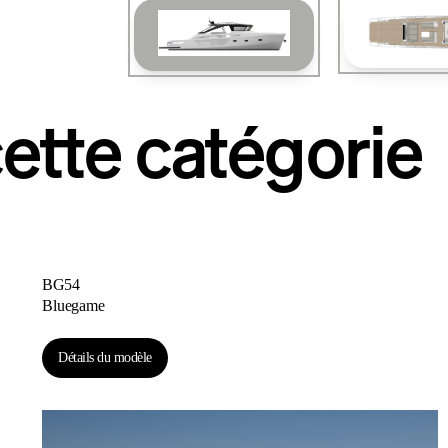
ette catégorie
BG54
Bluegame
Détails du modèle