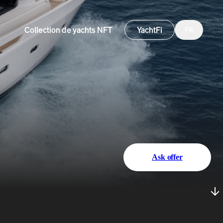
Collection de yachts NFT
YachtFi
FR
Ask offer