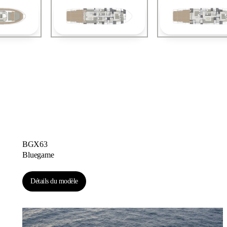
BGX63
Bluegame
Détails du modèle