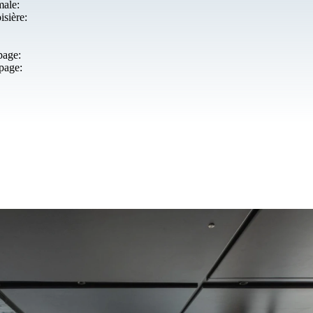
male:
isière:
page:
ipage: