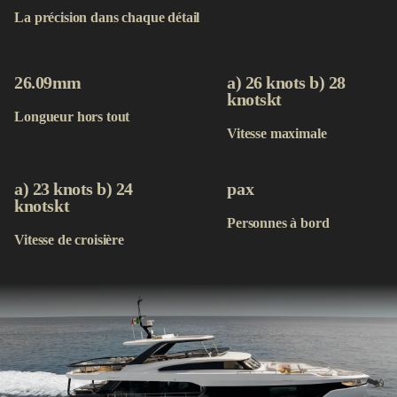
Contact
La précision dans chaque détail
Acheter maintenant
26.09m
m
a) 26 knots b) 28
knots
kt
Longueur hors tout
Vitesse maximale
a) 23 knots b) 24
pax
knots
kt
Personnes à bord
Vitesse de croisière