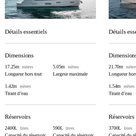
Détails essentiels
Détails ess
Dimensions
Dimension
17.25m
5.05m
21.70m
mètres
mètres
mètre
Longueur hors tout
Largeur maximale
Longueur hors
1.42m
1.54m
mètres
mètres
Tirant d’eau
Tirant d’eau
Réservoirs
Réservoirs
2400L
590L
3700L
litres
litres
litres
Capacité du réservoir
Capacité du réservoir
Capacité du ré