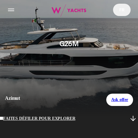
FR
Yachts
G26M
Charter
NFT Yachts Collection
YachtFi
Azimut
Ask offer
Actualités
FAITES DÉFILER POUR EXPLORER
Configurateur