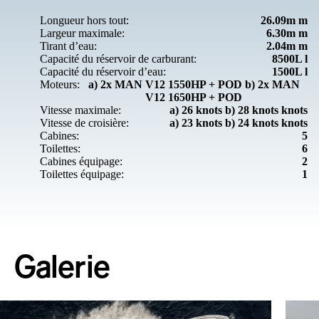
Longueur hors tout:
26.09m m
Largeur maximale:
6.30m m
Tirant d’eau:
2.04m m
Capacité du réservoir de carburant:
8500L l
Capacité du réservoir d’eau:
1500L l
Moteurs:
a) 2x MAN V12 1550HP + POD b) 2x MAN
V12 1650HP + POD
Vitesse maximale:
a) 26 knots b) 28 knots knots
Vitesse de croisière:
a) 23 knots b) 24 knots knots
Cabines:
5
Toilettes:
6
Cabines équipage:
2
Toilettes équipage:
1
Galerie