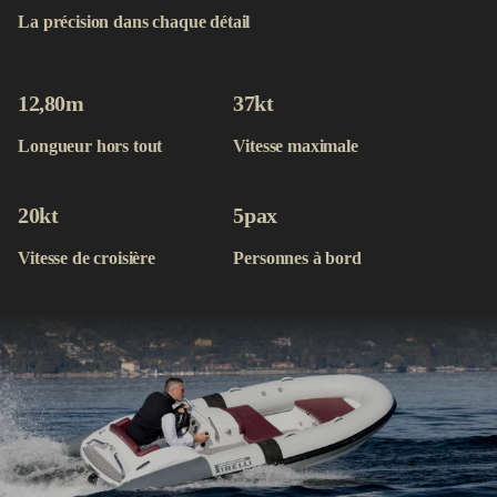
Contact
La précision dans chaque détail
Acheter maintenant
12,80
m
37
kt
Longueur hors tout
Vitesse maximale
20
kt
5
pax
Vitesse de croisière
Personnes à bord