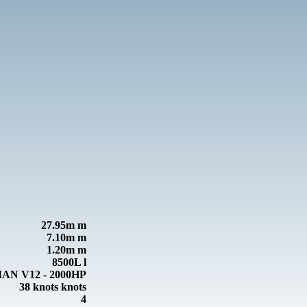
27.95m m
7.10m m
1.20m m
8500L l
Astondoa Coupe 677
MAN V12 - 2000HP
38 knots knots
4