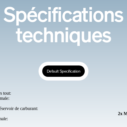
Spécifications
techniques
Default Specification
 tout:
male:
éservoir de carburant:
iva SPORTFLY 76'
2x 
male: