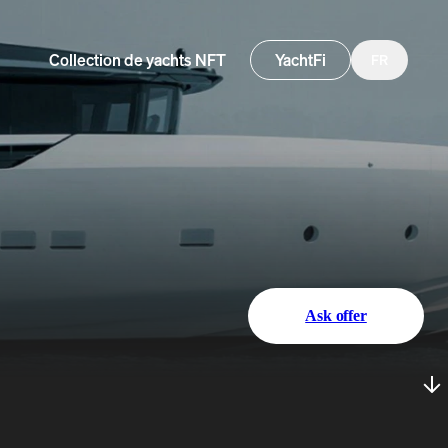
Collection de yachts NFT
YachtFi
FR
Ask offer