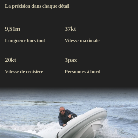
Contact
La précision dans chaque détail
Acheter maintenant
9,51
m
37
kt
Longueur hors tout
Vitesse maximale
20
kt
3
pax
Vitesse de croisière
Personnes à bord