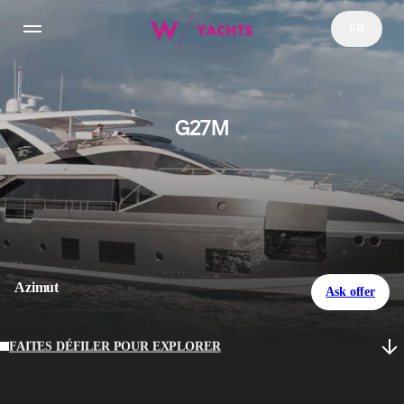
FR
Yachts
G27M
Charter
NFT Yachts Collection
YachtFi
Azimut
Ask offer
Actualités
FAITES DÉFILER POUR EXPLORER
Configurateur