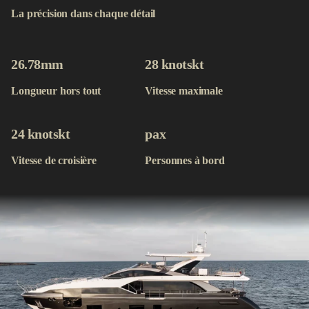
Contact
La précision dans chaque détail
Acheter maintenant
26.78m
m
28 knots
kt
Longueur hors tout
Vitesse maximale
24 knots
kt
pax
Vitesse de croisière
Personnes à bord