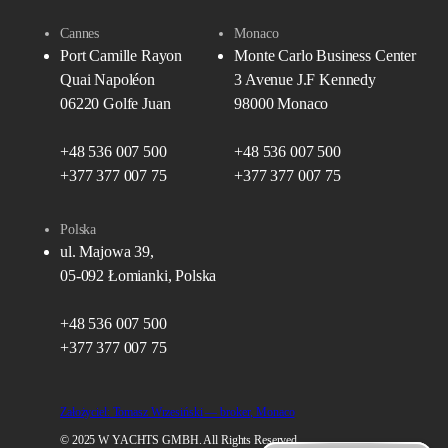
Cannes
Monaco
Port Camille Rayon
Monte Carlo Business Center
Quai Napoléon
3 Avenue J.F Kennedy
06220 Golfe Juan
98000 Monaco
+48 536 007 500
+48 536 007 500
+377 377 007 75
+377 377 007 75
Polska
ul. Majowa 39,
05-092 Łomianki, Polska
+48 536 007 500
+377 377 007 75
Założyciel: Tomasz Wrzesiński — broker, Monaco
© 2025 W YACHTS GMBH. All Rights Reserved.