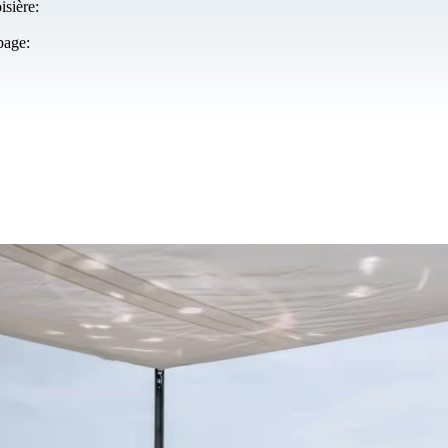
isière:
page: