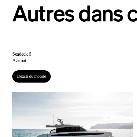
Autres dans c
Seadeck 6
Azimut
Détails du modèle