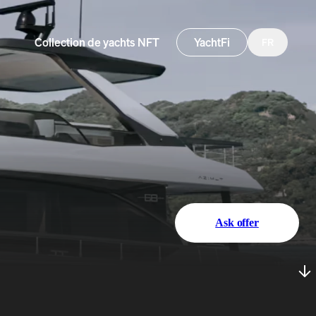
Collection de yachts NFT
YachtFi
FR
Ask offer