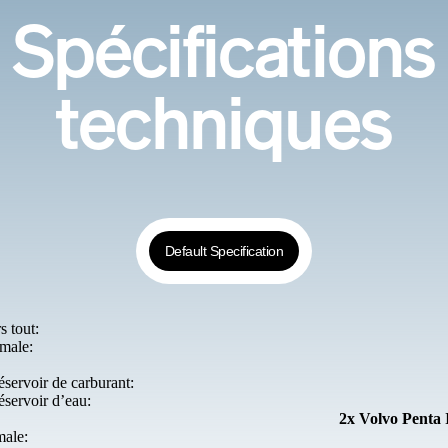
Spécifications
techniques
Default Specification
 tout:
male:
éservoir de carburant:
éservoir d’eau:
2x Volvo Penta
male: